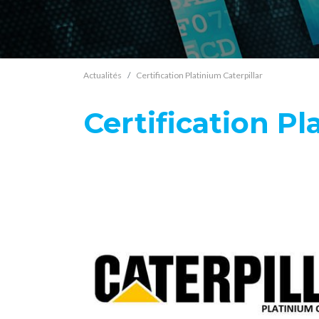
Actualités
Certification Platinium Caterpillar
Certification Pl