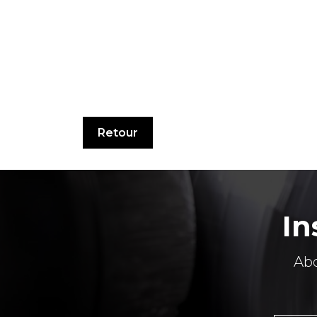
Retour
In
Abo