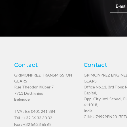
Contact
Contact
GRIMONPREZ TRANSMISSION
GRIMONPREZ ENGINE
GEARS
GEARS
Rue Theodor Klüber 7
Office No.11, 3rd Floor,
Capital,
7711
Dottignies
Opp. City Intl. School, 
Belgique
411018,
India
TVA : BE 0401 241 884
CIN: U74999PN2017FT
Tél. :
+32 56 33 30 32
Fax : +32 56 33 65 68