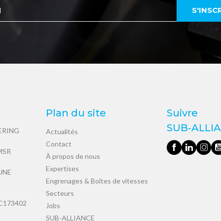
Plan du site
Suivre
SUB‑ALLI
ERING
Actualités
Contact
 MSR
À propos de nous
Expertises
PUNE
Engrenages & Boîtes de vitesses
Secteurs
C173402
Jobs
SUB-ALLIANCE